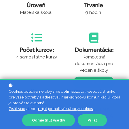
Úroveň
Trvanie
Materská škola
9 hodín
Počet kurzov:
Dokumentácia:
4 samostatné kurzy
Kompletná
dokumentácia pre
vedenie školy
stiahnuť
Cookies používame, aby sme optimalizovali webovú stránku
pre vaše potreby a adresovali marketingovú komunikáciu, ktorá
je pre vás relevantná..
Zistiť viac
alebo
prijať jednotlivé súbory cookies
BEZPLATNÁ
.
KONZULTÁCIA
Odmietnuť všetky
Prijať