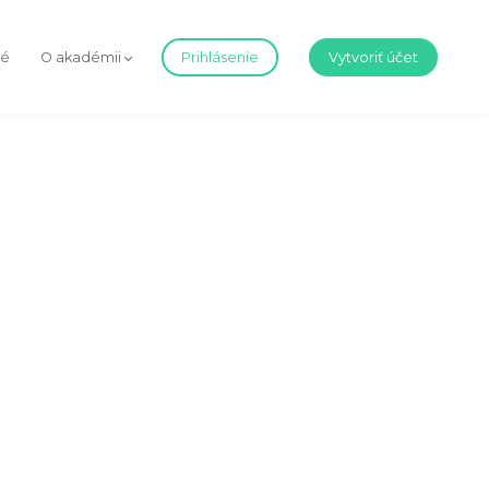
né
O akadémii
Prihlásenie
Vytvoriť účet