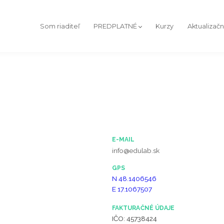
Som riaditeľ
PREDPLATNÉ
Kurzy
Aktualizač
E-MAIL
info@edulab.sk
GPS
N 48.1406546
E 17.1067507
FAKTURAČNÉ ÚDAJE
IČO: 45738424