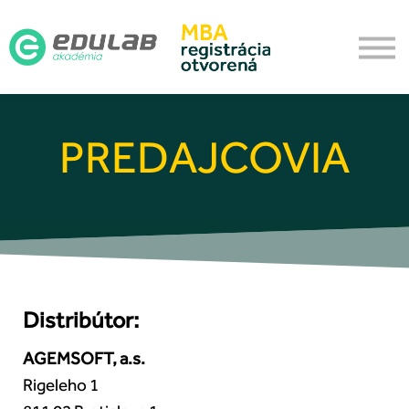
Aktualizačné
O akadémii
Prihlásenie
Vytvoriť účet
PREDAJCOVIA
Distribútor:
AGEMSOFT, a.s.
Rigeleho 1