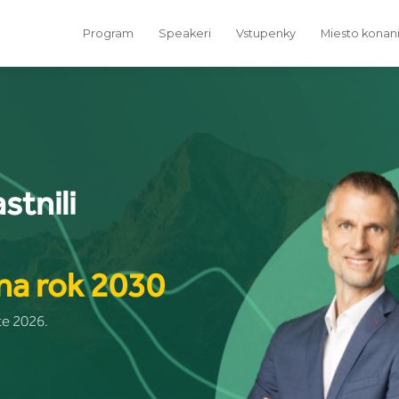
Program
Speakeri
Vstupenky
Miesto konan
stnili
 na rok 2030
e 2026.