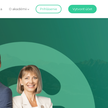
ia
O akadémii
Prihlásenie
Vytvoriť účet