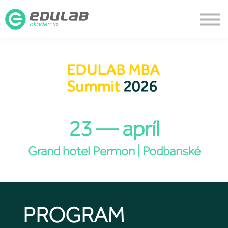
Vstupenky
Miesto konania
O akadémii
Prihlásenie
Vytvoriť účet
23 — apríl
Grand hotel Permon | Podbanské
PROGRAM