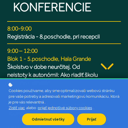
KONFERENCIE
8:00-9:00
Registrácia - 8.poschodie, pri recepcii
9:00 – 12:00
Blok 1 - 5.poschodie, Hala Grande
Školstvo v dobe neurčitej. Od
neistoty k autonómii: Ako riadiť školu
pre novú generáciu
Cookies používame, aby sme optimalizovali webovú stránku
12.00 – 13:00
pre vaše potreby a adresovali marketingovú komunikáciu, ktorá
je pre vás relevantná..
Obedná prestávka - 7.poschodie,
Zistiť viac
alebo
prijať jednotlivé súbory cookies
.
hotelová reštaurácia
Odmietnuť všetky
Prijať
13:00 – 13:45