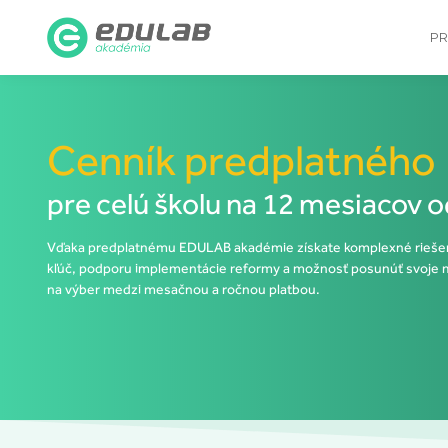
PR
Cenník predplatného
pre celú školu na 12 mesiacov 
Vďaka predplatnému EDULAB akadémie získate
komplexné rieše
kľúč,
podporu implementácie reformy a možnosť
posunúť svoje 
na výber medzi mesačnou a ročnou platbou.