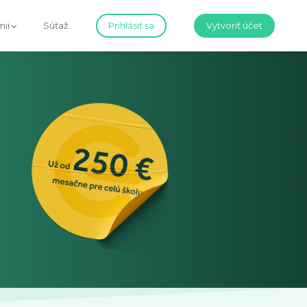
ii
Súťaž
Prihlásiť sa
Vytvoriť účet