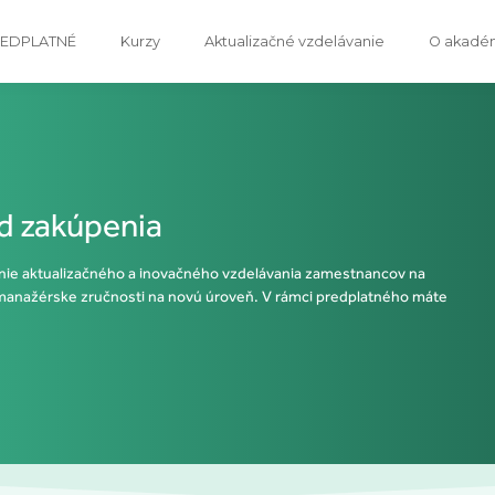
EDPLATNÉ
Kurzy
Aktualizačné vzdelávanie
O akadém
od zakúpenia
nie aktualizačného a inovačného vzdelávania zamestnancov na
manažérske zručnosti na novú
úroveň.
V rámci predplatného máte