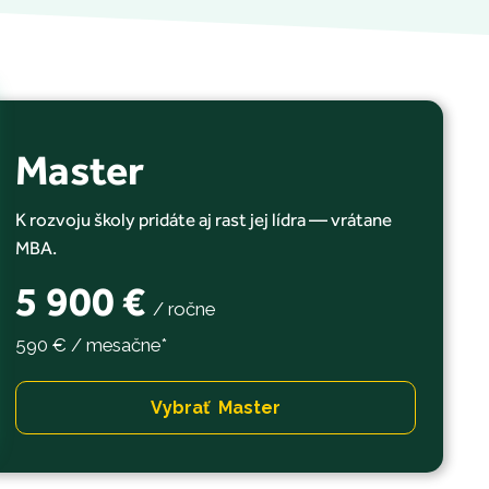
Master
K rozvoju školy pridáte aj rast jej lídra — vrátane
MBA.
5 900 €
/
ročne
590 € / mesačne*
Vybrať Master