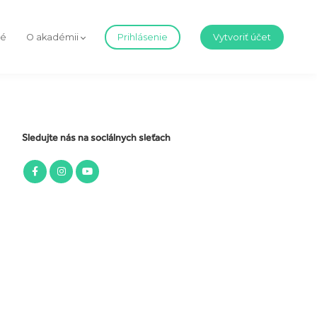
né
O akadémii
Prihlásenie
Vytvoriť účet
Sledujte nás na sociálnych sieťach