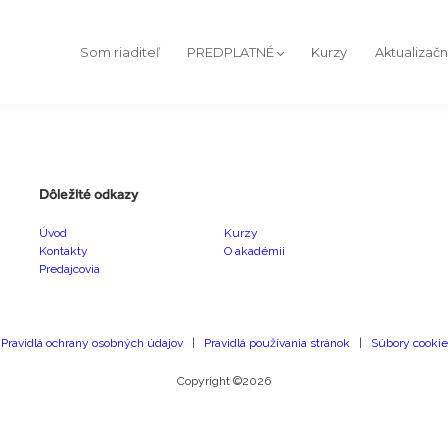
Som riaditeľ
PREDPLATNÉ
Kurzy
Aktualizač
Dôležité odkazy
Úvod
Kurzy
Kontakty
O akadémii
Predajcovia
Pravidlá ochrany osobných údajov
|
Pravidlá používania stránok
|
Súbory cookie
Copyright ©2026