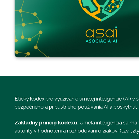
Etický kódex pre využívanie umelej inteligencie (AI) v
bezpečného a prípustného používania AI a poskytnúť 
Základný princíp kódexu:
Umelá inteligencia sa má 
autority v hodnotení a rozhodovaní o žiakovi (tzv. „zlý