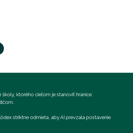
é školy, ktorého cieľom je stanoviť hranice
dičom.
Kódex striktne odmieta, aby AI prevzala postavenie