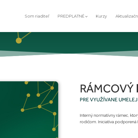
Som riaditeľ
PREDPLATNÉ
Kurzy
Aktualizač
RÁMCOVÝ
PRE VYUŽÍVANE UMELEJ
Interný normatívny rámec, kto
rodičom. Iniciatíva podporen