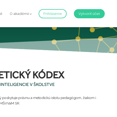
né
O akadémii
Prihlásenie
Vytvoriť účet
ETICKÝ KÓDEX
 INTELIGENCIE V ŠKOLSTVE
rý poskytuje právnu a metodickú istotu pedagógom, žiakom i
á MŠVVaM SR.