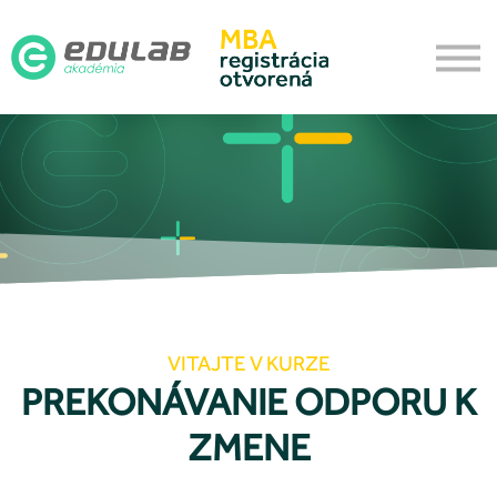
Aktualizačné
O akadémii
Prihlásenie
Vytvoriť účet
VITAJTE V KURZE
PREKONÁVANIE ODPORU K
ZMENE