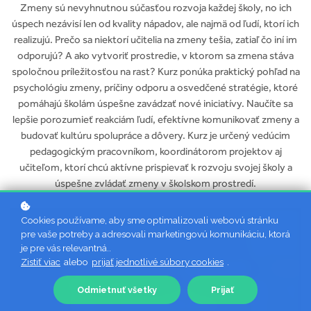
Zmeny sú nevyhnutnou súčasťou rozvoja každej školy, no ich
úspech nezávisí len od kvality nápadov, ale najmä od ľudí, ktorí ich
realizujú. Prečo sa niektorí učitelia na zmeny tešia, zatiaľ čo iní im
odporujú? A ako vytvoriť prostredie, v ktorom sa zmena stáva
spoločnou príležitosťou na rast? Kurz ponúka praktický pohľad na
psychológiu zmeny, príčiny odporu a osvedčené stratégie, ktoré
pomáhajú školám úspešne zavádzať nové iniciatívy. Naučíte sa
lepšie porozumieť reakciám ľudí, efektívne komunikovať zmeny a
budovať kultúru spolupráce a dôvery. Kurz je určený vedúcim
pedagogickým pracovníkom, koordinátorom projektov aj
učiteľom, ktorí chcú aktívne prispievať k rozvoju svojej školy a
úspešne zvládať zmeny v školskom prostredí.
Cookies používame, aby sme optimalizovali webovú stránku
pre vaše potreby a adresovali marketingovú komunikáciu, ktorá
je pre vás relevantná..
Zistiť viac
alebo
prijať jednotlivé súbory cookies
.
Odmietnuť všetky
Prijať