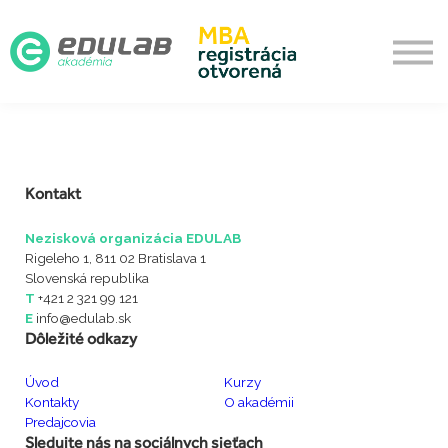
Aktualizačné
O akadémii
Prihlásenie
Vytvoriť účet
Kontakt
Nezisková organizácia EDULAB
Rigeleho 1, 811 02 Bratislava 1
Slovenská republika
T
+421 2 321 99 121
E
info@edulab.sk
Dôležité odkazy
Úvod
Kurzy
Kontakty
O akadémii
Predajcovia
Sledujte nás na sociálnych sieťach