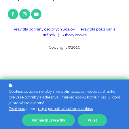
Pravidlá ochrany osobných údajov
|
Pravidlá používania
stránok
|
Súbory cookie
Copyright ©2026
Cookies používame, aby sme optimalizovali webovú stránku
pre vaše potreby a adresovali marketingovú komunikáciu, ktorá
je pre vás relevantná..
Zistiť viac
alebo
prijať jednotlivé súbory cookies
.
Odmietnuť všetky
Prijať