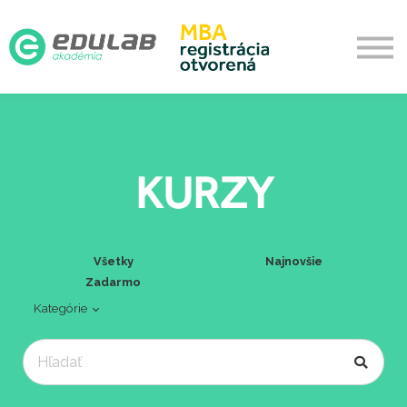
Aktualizačné
O akadémii
Prihlásenie
Vytvoriť účet
KURZY
Všetky
Najnovšie
Zadarmo
Kategórie