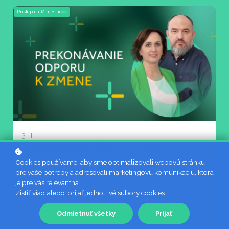
Prístup na
12
mesiacov
3 H
Prekonávanie odporu k zmene
Cookies používame, aby sme optimalizovali webovú stránku
Kurz pomáha odhaľovať príčiny odporu k zmene a ponúka
pre vaše potreby a adresovali marketingovú komunikáciu, ktorá
praktické nástroje na zapájanie ľudí, budovanie dôvery a
je pre vás relevantná..
úspešné zavádzanie inovácií.
Zistiť viac
alebo
prijať jednotlivé súbory cookies
BEZPLATNÁ
.
KONZULTÁCIA
Odmietnuť všetky
Prijať
Prihlásiť sa